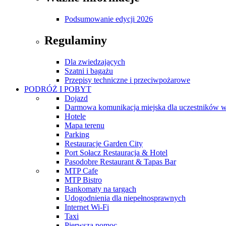
Podsumowanie edycji 2026
Regulaminy
Dla zwiedzających
Szatni i bagażu
Przepisy techniczne i przeciwpożarowe
PODRÓŻ I POBYT
Dojazd
Darmowa komunikacja miejska dla uczestników 
Hotele
Mapa terenu
Parking
Restauracje Garden City
Port Sołacz Restauracja & Hotel
Pasodobre Restaurant & Tapas Bar
MTP Cafe
MTP Bistro
Bankomaty na targach
Udogodnienia dla niepełnosprawnych
Internet Wi-Fi
Taxi
Pierwsza pomoc