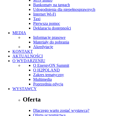
MTP Bistro
Bankomaty na targach
Udogodnienia dla niepełnosprawnych
Internet Wi-Fi
Taxi
Pierwsza pomoc
Deklaracja dostępności
MEDIA
Informacje prasowe
Materiały do pobrania
Akredytacje
KONTAKT
AKTUALNOŚCI
O WYDARZENIU
O EnergyON Summit
O H2POLAND
Zakres tematyczny
Multimedia
Poprzednia edycja
WYSTAWCY
Oferta
Dlaczego warto zostać wystawcą?
Oferta uczestnictwa