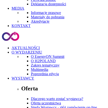
Deklaracja dostępności
MEDIA
Informacje prasowe
Materiały do pobrania
Akredytacje
KONTAKT
AKTUALNOŚCI
O WYDARZENIU
O EnergyON Summit
O H2POLAND
Zakres tematyczny
Multimedia
Poprzednia edycja
WYSTAWCY
Oferta
Dlaczego warto zostać wystawcą?
Oferta uczestnictwa
Strefa Wystawcy - złóż zamówienie on-line