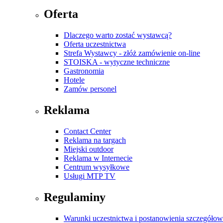
Oferta
Dlaczego warto zostać wystawcą?
Oferta uczestnictwa
Strefa Wystawcy - złóż zamówienie on-line
STOISKA - wytyczne techniczne
Gastronomia
Hotele
Zamów personel
Reklama
Contact Center
Reklama na targach
Miejski outdoor
Reklama w Internecie
Centrum wysyłkowe
Usługi MTP TV
Regulaminy
Warunki uczestnictwa i postanowienia szczegóło