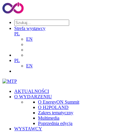
Strefa wystawcy
PL
EN
PL
EN
AKTUALNOŚCI
O WYDARZENIU
O EnergyON Summit
O H2POLAND
Zakres tematyczny
Multimedia
Poprzednia edycja
WYSTAWCY