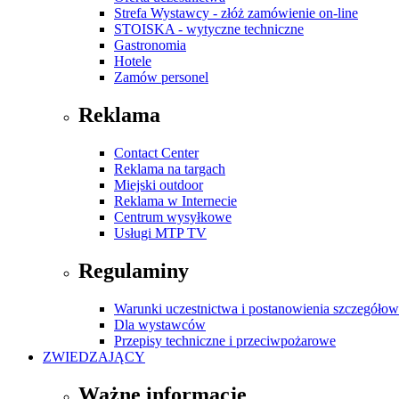
Strefa Wystawcy - złóż zamówienie on-line
STOISKA - wytyczne techniczne
Gastronomia
Hotele
Zamów personel
Reklama
Contact Center
Reklama na targach
Miejski outdoor
Reklama w Internecie
Centrum wysyłkowe
Usługi MTP TV
Regulaminy
Warunki uczestnictwa i postanowienia szczegóło
Dla wystawców
Przepisy techniczne i przeciwpożarowe
ZWIEDZAJĄCY
Ważne informacje