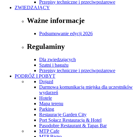
Przepisy techniczne i przeciwpożarowe
ZWIEDZAJĄCY
Ważne informacje
Podsumowanie edycji 2026
Regulaminy
Dla zwiedzających
Szatni i bagażu
Przepisy techniczne i przeciwpożarowe
PODRÓŻ I POBYT
Dojazd
Darmowa komunikacja miejska dla uczestników
wydarzeń
Hotele
Mapa terenu
Parking
Restauracje Garden City
Port Sołacz Restauracja & Hotel
Pasodobre Restaurant & Tapas Bar
MTP Cafe
MTP Bistro