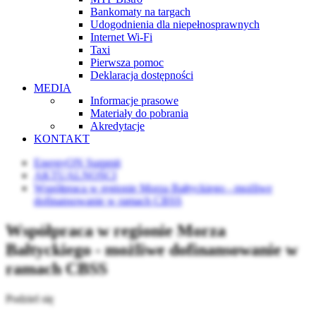
Bankomaty na targach
Udogodnienia dla niepełnosprawnych
Internet Wi-Fi
Taxi
Pierwsza pomoc
Deklaracja dostępności
MEDIA
Informacje prasowe
Materiały do pobrania
Akredytacje
KONTAKT
EnergyON Summit
AKTUALNOŚCI
Współpraca w regionie Morza Bałtyckiego - możliwe
dofinansowanie w ramach CBSS
Współpraca w regionie Morza
Bałtyckiego - możliwe dofinansowanie w
ramach CBSS
Podziel się