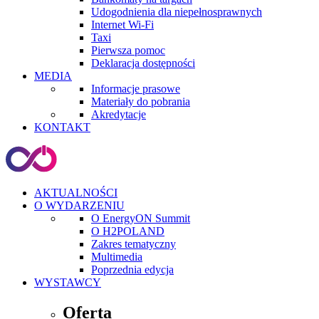
Udogodnienia dla niepełnosprawnych
Internet Wi-Fi
Taxi
Pierwsza pomoc
Deklaracja dostępności
MEDIA
Informacje prasowe
Materiały do pobrania
Akredytacje
KONTAKT
AKTUALNOŚCI
O WYDARZENIU
O EnergyON Summit
O H2POLAND
Zakres tematyczny
Multimedia
Poprzednia edycja
WYSTAWCY
Oferta