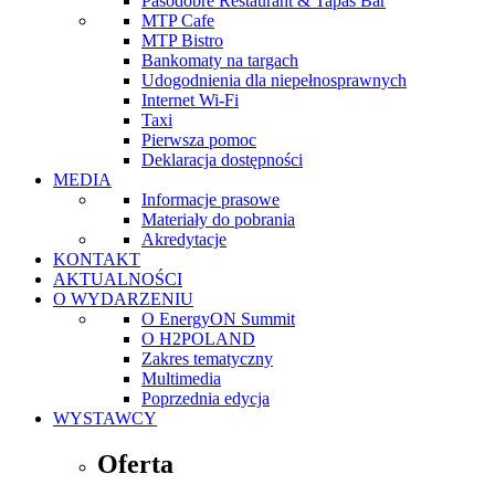
Pasodobre Restaurant & Tapas Bar
MTP Cafe
MTP Bistro
Bankomaty na targach
Udogodnienia dla niepełnosprawnych
Internet Wi-Fi
Taxi
Pierwsza pomoc
Deklaracja dostępności
MEDIA
Informacje prasowe
Materiały do pobrania
Akredytacje
KONTAKT
AKTUALNOŚCI
O WYDARZENIU
O EnergyON Summit
O H2POLAND
Zakres tematyczny
Multimedia
Poprzednia edycja
WYSTAWCY
Oferta