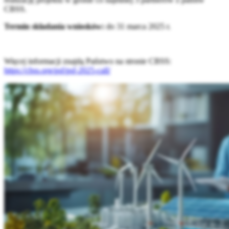
CBSS.
Termin składania wniosków:
do 31 marca 2025 r.
Więcej informacji znajdą Państwo na stronie CBSS:
https://cbss.org/psf/psf-2025-call/