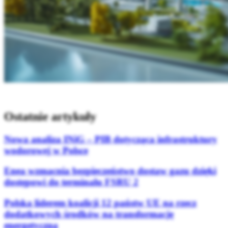
Ostatnie artykuły
Nowa analiza INiG – PIB dotycząca infrastruktury
wodorowej w Polsce
Enea wzmacnia bezpieczeństwo dostaw gazu dzięki
dostępowi do terminalu FSRU 2
Polska liderem koalicji 12 państw UE na rzecz
dodatkowych środków na transformację
energetyczną