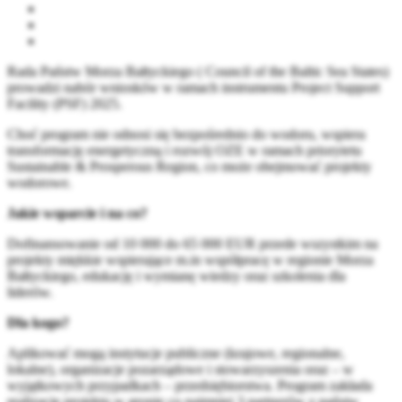
Rada Państw Morza Bałtyckiego ( Council of the Baltic Sea States)
prowadzi nabór wniosków w ramach instrumentu Project Support
Facility (PSF) 2025.
Choć program nie odnosi się bezpośrednio do wodoru, wspiera
transformację energetyczną i rozwój OZE w ramach priorytetu
Sustainable & Prosperous Region, co może obejmować projekty
wodorowe.
Jakie wsparcie i na co?
Dofinansowanie od 10 000 do 65 000 EUR przede wszystkim na
projekty miękkie wspierające m.in współpracę w regionie Morza
Bałtyckiego, edukację i wymianę wiedzy oraz szkolenia dla
liderów.
Dla kogo?
Aplikować mogą instytucje publiczne (krajowe, regionalne,
lokalne), organizacje pozarządowe i stowarzyszenia oraz – w
wyjątkowych przypadkach – przedsiębiorstwa. Program zakłada
realizację projektu w gronie co najmniej 3 partnerów z państw