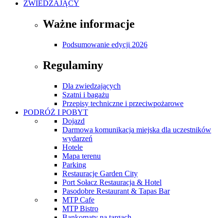
ZWIEDZAJĄCY
Ważne informacje
Podsumowanie edycji 2026
Regulaminy
Dla zwiedzających
Szatni i bagażu
Przepisy techniczne i przeciwpożarowe
PODRÓŻ I POBYT
Dojazd
Darmowa komunikacja miejska dla uczestników
wydarzeń
Hotele
Mapa terenu
Parking
Restauracje Garden City
Port Sołacz Restauracja & Hotel
Pasodobre Restaurant & Tapas Bar
MTP Cafe
MTP Bistro
Bankomaty na targach