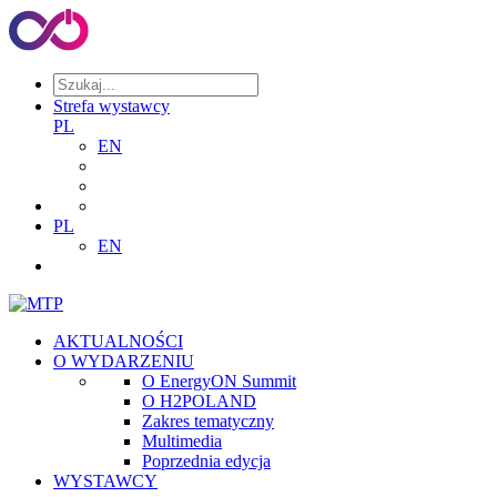
Strefa wystawcy
PL
EN
PL
EN
AKTUALNOŚCI
O WYDARZENIU
O EnergyON Summit
O H2POLAND
Zakres tematyczny
Multimedia
Poprzednia edycja
WYSTAWCY