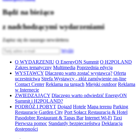
Bądź na bieżąco
z nadchodzącymi wydarzeniami
Zapisz się do naszego newslettera
Wyślij
O WYDARZENIU
O EnergyON Summit
O H2POLAND
Zakres tematyczny
Multimedia
Poprzednia edycja
WYSTAWCY
Dlaczego warto zostać wystawcą?
Oferta
uczestnictwa
Strefa Wystawcy - złóż zamówienie on-line
Contact Center
Reklama na targach
Miejski outdoor
Reklama
w Internecie
ZWIEDZAJĄCY
Dlaczego warto odwiedzić EnergyON
Summit i H2POLAND?
PODRÓŻ I POBYT
Dojazd
Hotele
Mapa terenu
Parking
Restauracje Garden City
Port Sołacz Restauracja & Hotel
Pasodobre Restaurant & Tapas Bar
Internet Wi-Fi
Taxi
Pierwsza pomoc
Standardy bezpieczeństwa
Deklaracja
dostępności