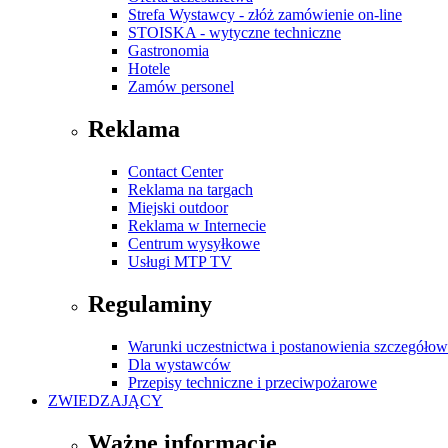
Strefa Wystawcy - złóż zamówienie on-line
STOISKA - wytyczne techniczne
Gastronomia
Hotele
Zamów personel
Reklama
Contact Center
Reklama na targach
Miejski outdoor
Reklama w Internecie
Centrum wysyłkowe
Usługi MTP TV
Regulaminy
Warunki uczestnictwa i postanowienia szczegóło
Dla wystawców
Przepisy techniczne i przeciwpożarowe
ZWIEDZAJĄCY
Ważne informacje