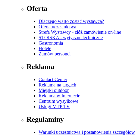
Oferta
Dlaczego warto zostać wystawcą?
Oferta uczestnictwa
Strefa Wystawcy - złóż zamówienie on-line
STOISKA - wytyczne techniczne
Gastronomia
Hotele
Zamów personel
Reklama
Contact Center
Reklama na targach
Miejski outdoor
Reklama w Internecie
Centrum wysyłkowe
Usługi MTP TV
Regulaminy
Warunki uczestnictwa i postanowienia szczegóło