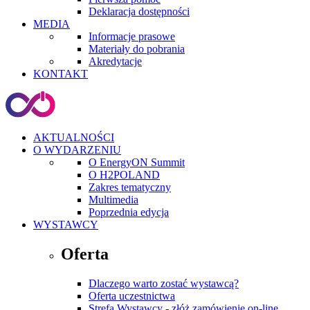
Deklaracja dostępności
MEDIA
Informacje prasowe
Materiały do pobrania
Akredytacje
KONTAKT
AKTUALNOŚCI
O WYDARZENIU
O EnergyON Summit
O H2POLAND
Zakres tematyczny
Multimedia
Poprzednia edycja
WYSTAWCY
Oferta
Dlaczego warto zostać wystawcą?
Oferta uczestnictwa
Strefa Wystawcy - złóż zamówienie on-line