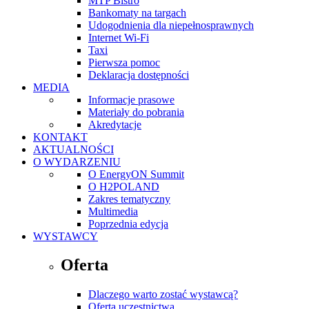
MTP Bistro
Bankomaty na targach
Udogodnienia dla niepełnosprawnych
Internet Wi-Fi
Taxi
Pierwsza pomoc
Deklaracja dostępności
MEDIA
Informacje prasowe
Materiały do pobrania
Akredytacje
KONTAKT
AKTUALNOŚCI
O WYDARZENIU
O EnergyON Summit
O H2POLAND
Zakres tematyczny
Multimedia
Poprzednia edycja
WYSTAWCY
Oferta
Dlaczego warto zostać wystawcą?
Oferta uczestnictwa