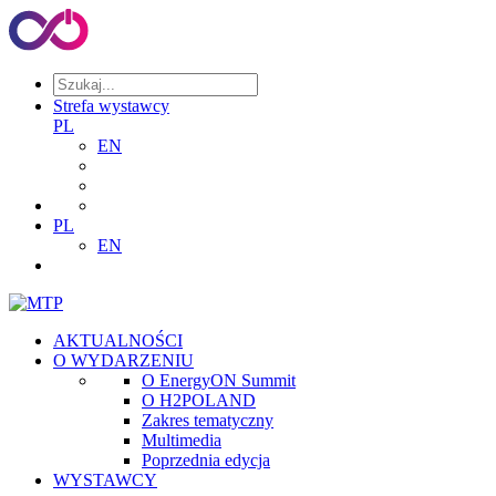
Strefa wystawcy
PL
EN
PL
EN
AKTUALNOŚCI
O WYDARZENIU
O EnergyON Summit
O H2POLAND
Zakres tematyczny
Multimedia
Poprzednia edycja
WYSTAWCY