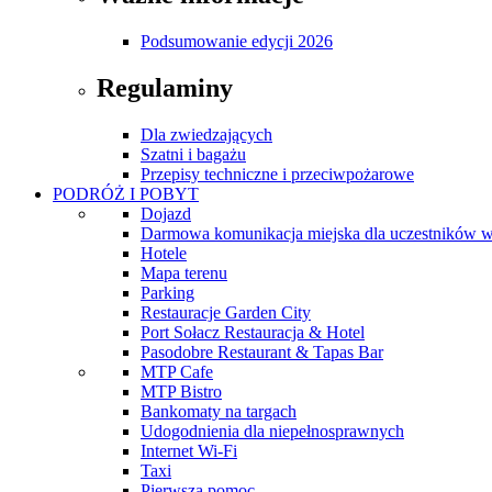
Podsumowanie edycji 2026
Regulaminy
Dla zwiedzających
Szatni i bagażu
Przepisy techniczne i przeciwpożarowe
PODRÓŻ I POBYT
Dojazd
Darmowa komunikacja miejska dla uczestników 
Hotele
Mapa terenu
Parking
Restauracje Garden City
Port Sołacz Restauracja & Hotel
Pasodobre Restaurant & Tapas Bar
MTP Cafe
MTP Bistro
Bankomaty na targach
Udogodnienia dla niepełnosprawnych
Internet Wi-Fi
Taxi
Pierwsza pomoc