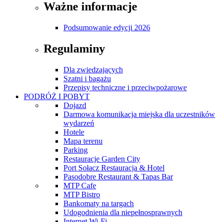
Ważne informacje
Podsumowanie edycji 2026
Regulaminy
Dla zwiedzających
Szatni i bagażu
Przepisy techniczne i przeciwpożarowe
PODRÓŻ I POBYT
Dojazd
Darmowa komunikacja miejska dla uczestników
wydarzeń
Hotele
Mapa terenu
Parking
Restauracje Garden City
Port Sołacz Restauracja & Hotel
Pasodobre Restaurant & Tapas Bar
MTP Cafe
MTP Bistro
Bankomaty na targach
Udogodnienia dla niepełnosprawnych
Internet Wi-Fi