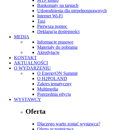
MTP Bistro
Bankomaty na targach
Udogodnienia dla niepełnosprawnych
Internet Wi-Fi
Taxi
Pierwsza pomoc
Deklaracja dostępności
MEDIA
Informacje prasowe
Materiały do pobrania
Akredytacje
KONTAKT
AKTUALNOŚCI
O WYDARZENIU
O EnergyON Summit
O H2POLAND
Zakres tematyczny
Multimedia
Poprzednia edycja
WYSTAWCY
Oferta
Dlaczego warto zostać wystawcą?
Oferta uczestnictwa