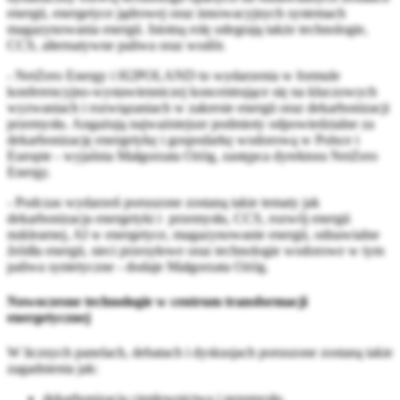
energii, energetyce jądrowej oraz innowacyjnych systemach
magazynowania energii. Istotną rolę odegrają także technologie,
CCS, alternatywne paliwa oraz wodór.
- NetZero Energy i H2POLAND to wydarzenia w formule
konferencyjno-wystawienniczej koncentrujące się na kluczowych
wyzwaniach i rozwiązaniach w zakresie energii oraz dekarbonizacji
przemysłu. Angażują najważniejsze podmioty odpowiedzialne za
dekarbonizację energetykę i gospodarkę wodorową w Polsce i
Europie - wyjaśnia Małgorzata Ożóg, zastępca dyrektora NetZero
Energy.
- Podczas wydarzeń poruszone zostaną takie tematy jak
dekarbonizacja energetyki i przemysłu, CCS, rozwój energii
nuklearnej, AI w energetyce, magazynowanie energii, odnawialne
źródła energii, sieci przesyłowe oraz technologie wodorowe w tym
paliwa syntetyczne - dodaje Małgorzata Ożóg.
Nowoczesne technologie w centrum transformacji
energetycznej
W licznych panelach, debatach i dyskusjach poruszone zostaną takie
zagadnienia jak:
dekarbonizacja ciepłownictwa i przemysłu,