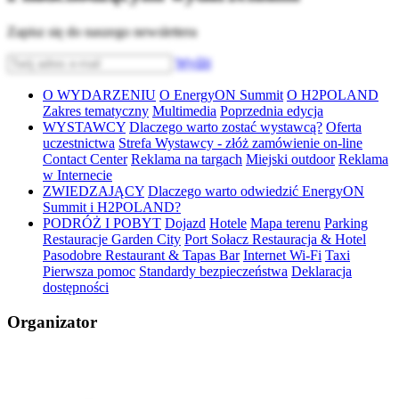
Zapisz się do naszego newslettera
Wyślij
O WYDARZENIU
O EnergyON Summit
O H2POLAND
Zakres tematyczny
Multimedia
Poprzednia edycja
WYSTAWCY
Dlaczego warto zostać wystawcą?
Oferta
uczestnictwa
Strefa Wystawcy - złóż zamówienie on-line
Contact Center
Reklama na targach
Miejski outdoor
Reklama
w Internecie
ZWIEDZAJĄCY
Dlaczego warto odwiedzić EnergyON
Summit i H2POLAND?
PODRÓŻ I POBYT
Dojazd
Hotele
Mapa terenu
Parking
Restauracje Garden City
Port Sołacz Restauracja & Hotel
Pasodobre Restaurant & Tapas Bar
Internet Wi-Fi
Taxi
Pierwsza pomoc
Standardy bezpieczeństwa
Deklaracja
dostępności
Organizator