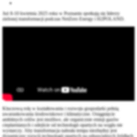
Już 8-10 kwietnia 2025 roku w Poznaniu spotkają się liderzy
zielonej transformacji podczas NetZero Energy i H2POLAND.
Kluczową rolę w kształtowaniu i rozwoju gospodarki pełnią
uwarunkowania środowiskowe i klimatyczne. Osiągnięcie
ambitnych celów jest możliwe, ale organicznie emisji gazów
cieplarnianych i odejście od technologii opartych na węglu nie
wystarczy. Aby transformacja nabrała tempa niezbędny jest
dynamiczny rozwój technologii opartych na odnawialnych źródłach