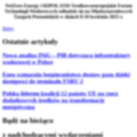
NetZero Energy i H2POLAND Środkowoeuropejskie Forum
Technologii Wodorowych odbędzie się na Międzynarodowych
Targach Poznańskich w dniach 8-10 kwietnia 2025 r.
Bilety
Ostatnie artykuły
Nowa analiza INiG – PIB dotycząca infrastruktury
wodorowej w Polsce
Enea wzmacnia bezpieczeństwo dostaw gazu dzięki
dostępowi do terminalu FSRU 2
Polska liderem koalicji 12 państw UE na rzecz
dodatkowych środków na transformację
energetyczną
Bądź na bieżąco
z nadchodzącymi wydarzeniami