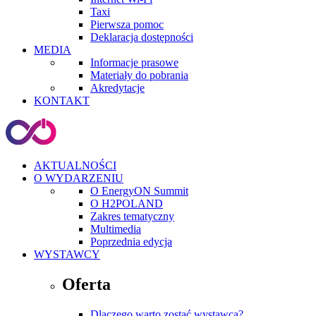
Taxi
Pierwsza pomoc
Deklaracja dostępności
MEDIA
Informacje prasowe
Materiały do pobrania
Akredytacje
KONTAKT
AKTUALNOŚCI
O WYDARZENIU
O EnergyON Summit
O H2POLAND
Zakres tematyczny
Multimedia
Poprzednia edycja
WYSTAWCY
Oferta
Dlaczego warto zostać wystawcą?