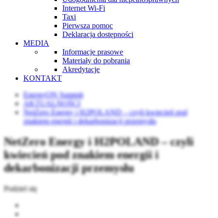
Internet Wi-Fi
Taxi
Pierwsza pomoc
Deklaracja dostępności
MEDIA
Informacje prasowe
Materiały do pobrania
Akredytacje
KONTAKT
EnergyON Summit
AKTUALNOŚCI
NetZero Energy i H2POLAND – czyli kwiecień pod
znakiem energii i dekarbonizacji przemysłu
NetZero Energy i H2POLAND – czyli
kwiecień pod znakiem energii i
dekarbonizacji przemysłu
Podziel się