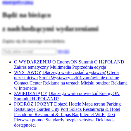
energetyczną
Bądź na bieżąco
z nadchodzącymi wydarzeniami
Zapisz się do naszego newslettera
Wyślij
O WYDARZENIU
O EnergyON Summit
O H2POLAND
Zakres tematyczny
Multimedia
Poprzednia edycja
WYSTAWCY
Dlaczego warto zostać wystawcą?
Oferta
uczestnictwa
Strefa Wystawcy - złóż zamówienie on-line
Contact Center
Reklama na targach
Miejski outdoor
Reklama
w Internecie
ZWIEDZAJĄCY
Dlaczego warto odwiedzić EnergyON
Summit i H2POLAND?
PODRÓŻ I POBYT
Dojazd
Hotele
Mapa terenu
Parking
Restauracje Garden City
Port Sołacz Restauracja & Hotel
Pasodobre Restaurant & Tapas Bar
Internet Wi-Fi
Taxi
Pierwsza pomoc
Standardy bezpieczeństwa
Deklaracja
dostępności