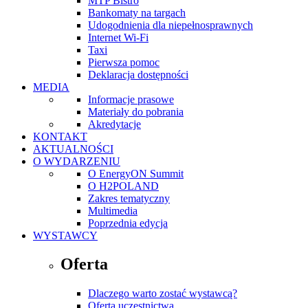
MTP Bistro
Bankomaty na targach
Udogodnienia dla niepełnosprawnych
Internet Wi-Fi
Taxi
Pierwsza pomoc
Deklaracja dostępności
MEDIA
Informacje prasowe
Materiały do pobrania
Akredytacje
KONTAKT
AKTUALNOŚCI
O WYDARZENIU
O EnergyON Summit
O H2POLAND
Zakres tematyczny
Multimedia
Poprzednia edycja
WYSTAWCY
Oferta
Dlaczego warto zostać wystawcą?
Oferta uczestnictwa