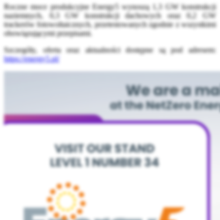
Roczne moce produkcyjne Energy5 wynoszą 1,3 GW konstrukcji
naziemnych, 0,3 GW konstrukcji dachowych oraz 0,2 GW
trackerów fotowoltaicznych, przetestowanych zgodnie z wszystkimi
obowiązującymi przepisami.
Szczegóły, oferta oraz aktualności dostępne są pod adresem:
https://energy5.pl/