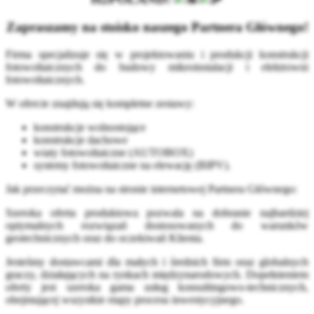
Zapraszamy na stoisko naszego Partnera Głównego!
Firma specjalizuje się w projektowaniu i produkcji konstrukcji
fotowoltaicznych do budowy mikroinstalacji i elektrowni
fotowoltaicznych.
W ofercie znajdują się kompletne zestawy:
konstrukcje wolnostojące
konstrukcje dachowe
wiaty fotowoltaiczne (AUTOBOX)
systemy fotowoltaiczne na elewację (BIPV).
Jak przeczytać można na stronie internetowej Partnera Głównego:
Szeroka oferta produktowa pozwala na dobranie najbardziej
optymalnych rozwiązań dostosowanych do warunków
geotechnicznych oraz do oczekiwań Klienta.
Jesteśmy dostawcami dla małych i średnich firm oraz globalnych
graczy, działających na rynkach międzynarodowych. Dopełnieniem
oferty jest szeroka gama usług konsultingowo-technicznych,
obejmującej wszystkie etapy procesu inwestycyjnego.