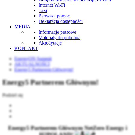
Internet Wi-Fi
Taxi
Pierwsza pomoc
Deklaracja dostępności
MEDIA
Informacje prasowe
Materiały do pobrania
Akredytacje
KONTAKT
EnergyON Summit
AKTUALNOŚCI
Energy5 Partnerem Głównym!
Energy5 Partnerem Głównym!
Podziel się
Energy5 Partnerem Głównym NetZero Energy i
H2POLAND!