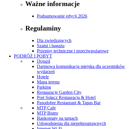
Ważne informacje
Podsumowanie edycji 2026
Regulaminy
Dla zwiedzających
Szatni i bagażu
Przepisy techniczne i przeciwpożarowe
PODRÓŻ I POBYT
Dojazd
Darmowa komunikacja miejska dla uczestników
wydarzeń
Hotele
Mapa terenu
Parking
Restauracje Garden City
Port Sołacz Restauracja & Hotel
Pasodobre Restaurant & Tapas Bar
MTP Cafe
MTP Bistro
Bankomaty na targach
Udogodnienia dla niepełnosprawnych
Internet Wi-Fi