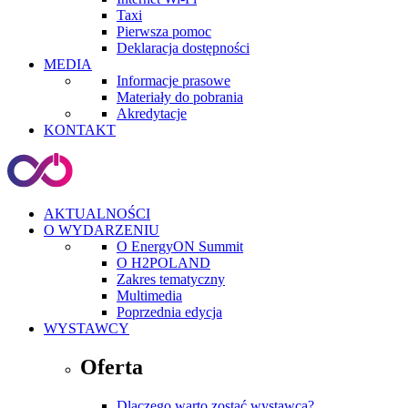
Taxi
Pierwsza pomoc
Deklaracja dostępności
MEDIA
Informacje prasowe
Materiały do pobrania
Akredytacje
KONTAKT
AKTUALNOŚCI
O WYDARZENIU
O EnergyON Summit
O H2POLAND
Zakres tematyczny
Multimedia
Poprzednia edycja
WYSTAWCY
Oferta
Dlaczego warto zostać wystawcą?