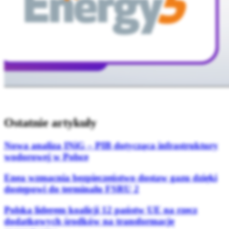
Ostatnie artykuły
Nowa analiza INiG – PIB dotycząca infrastruktury
wodorowej w Polsce
Enea wzmacnia bezpieczeństwo dostaw gazu dzięki
dostępowi do terminalu FSRU 2
Polska liderem koalicji 12 państw UE na rzecz
dodatkowych środków na transformację